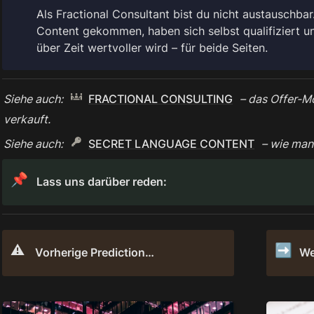
Als Fractional Consultant bist du nicht austauschbar
Content gekommen, haben sich selbst qualifiziert un
über Zeit wertvoller wird – für beide Seiten.
Siehe auch: 
FRACTIONAL CONSULTING
 – das Offer-Mo
verkauft.
Siehe auch: 
SECRET LANGUAGE CONTENT
 – wie man
📌
Lass uns darüber reden:  
⚠️
➡️
Vorherige Prediction…
We
BUSINESS DEVELOPER
SIGNAT